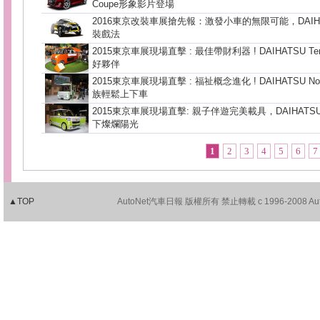
Coupe形象影片登場
2016東京改裝車展搶先報：激發小車的無限可能，DAIHA
裝戲法
2015東京車展現場直擊 : 最佳帶財利器 ! DAIHATSU Tem
好夥伴
2015東京車展現場直擊 : 福祉概念進化 ! DAIHATSU Nori
族輕鬆上下車
2015東京車展現場直擊: 親子伴遊完美載具，DAIHATSU Hi
下燦爛陽光
1
2
3
4
5
6
7
▲TOP
AutoNet汽車日報 版權所有 禁止轉載 c 1996-2008 AutoNet.c