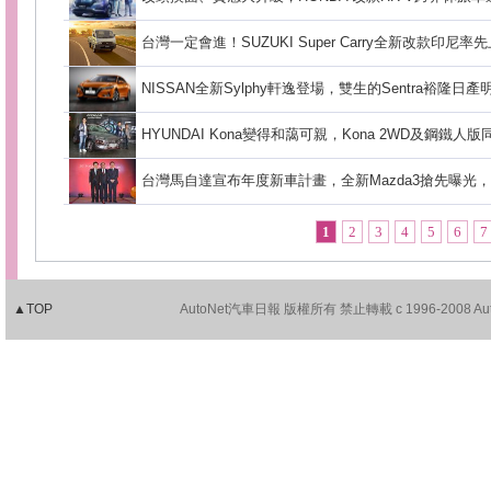
台灣一定會進！SUZUKI Super Carry全新改款印尼率
NISSAN全新Sylphy軒逸登場，雙生的Sentra裕隆
HYUNDAI Kona變得和藹可親，Kona 2WD及鋼鐵人版
台灣馬自達宣布年度新車計畫，全新Mazda3搶先曝光，
1
2
3
4
5
6
7
▲TOP
AutoNet汽車日報 版權所有 禁止轉載 c 1996-2008 AutoNet.c