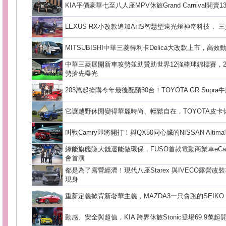
KIA平價豪華七至八人座MPV休旅Grand Carnival開賣13
LEXUS RX小改款追加AHS智慧型遠光燈神奇科技， 
MITSUBISHI中華三菱得利卡Delica大改款上市，高
中華三菱展開新車攻勢並助贊助世界12強棒球錦標賽，2020
勢搶先曝光
203萬起搶購今年最後配額30台！TOYOTA GR Supr
它讓越野休閒變得華麗時尚、輕鬆自在，TOYOTA皮卡休旅
叫戰Camry即將開打！與QX50同心臟的NISSAN Alt
綠能旗艦賺大錢還能做環保，FUSO首款電動商業車eCan
會首演
都是為了露營經濟！現代八座Starex 與IVECO露營
現身
重新定義掀背新奢華主義，MAZDA3一只會跑的SEIKO 
動感、安全與超值，KIA 跨界休旅Stonic登場69.9萬起