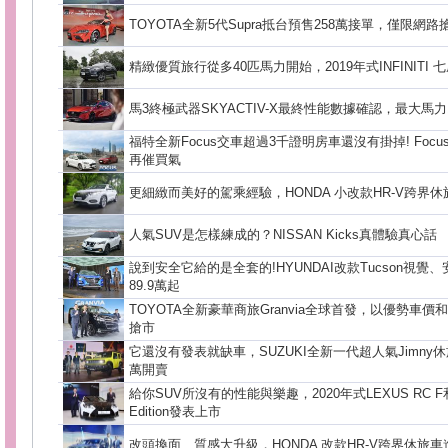
TOYOTA全新5代Supra抵台預售258萬接單，僅限網路
精緻優質旅行從多40匹馬力開始，2019年式INFINITI 
馬3終極武器SKYACTIV-X最終性能數據確認，最大馬力1
福特全新Focus交車超過3千證明房車還沒有掛掉! Focu
再催買氣
更細緻而美好的駕乘經驗，HONDA 小改款HR-V跨界休
人氣SUV是怎樣練成的？NISSAN Kicks真體驗真心話
說到安全它給的是全套的!HYUNDAI改款Tucson視
89.9萬起
TOYOTA全新豪華商旅Granvia全球首發，以優勢車
搶市
它還沒有發表就缺車，SUZUKI全新一代超人氣Jimny休
萬開賣
給你SUV所沒有的性能與樂趣，2020年式LEXUS RC F和賽
Edition發表上市
改頭換面、質感大升級，HONDA 改款HR-V跨界休旅