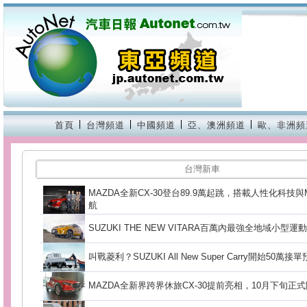
首頁
台灣頻道
中國頻道
亞、澳洲頻道
歐、非洲頻
台灣新車
MAZDA全新CX-30登台89.9萬起跳，搭載人性化科技
航
SUZUKI THE NEW VITARA百萬內最強全地域小型運
叫戰菱利？SUZUKI All New Super Carry開始50萬接
MAZDA全新界跨界休旅CX-30提前亮相，10月下旬正