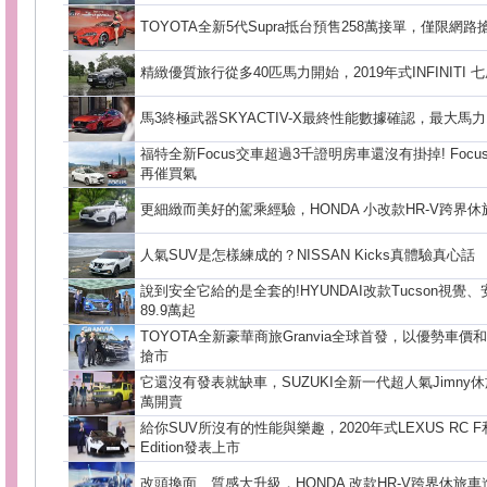
TOYOTA全新5代Supra抵台預售258萬接單，僅限網路
精緻優質旅行從多40匹馬力開始，2019年式INFINITI 
馬3終極武器SKYACTIV-X最終性能數據確認，最大馬力1
福特全新Focus交車超過3千證明房車還沒有掛掉! Focu
再催買氣
更細緻而美好的駕乘經驗，HONDA 小改款HR-V跨界休
人氣SUV是怎樣練成的？NISSAN Kicks真體驗真心話
說到安全它給的是全套的!HYUNDAI改款Tucson視
89.9萬起
TOYOTA全新豪華商旅Granvia全球首發，以優勢車
搶市
它還沒有發表就缺車，SUZUKI全新一代超人氣Jimny休
萬開賣
給你SUV所沒有的性能與樂趣，2020年式LEXUS RC F和賽
Edition發表上市
改頭換面、質感大升級，HONDA 改款HR-V跨界休旅