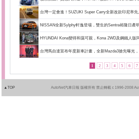
台灣一定會進！SUZUKI Super Carry全新改款印尼率
NISSAN全新Sylphy軒逸登場，雙生的Sentra裕隆
HYUNDAI Kona變得和藹可親，Kona 2WD及鋼鐵人版
台灣馬自達宣布年度新車計畫，全新Mazda3搶先曝光，
1
2
3
4
5
6
7
▲TOP
AutoNet汽車日報 版權所有 禁止轉載 c 1996-2008 AutoNet.c