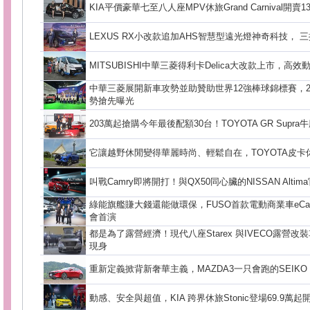
KIA平價豪華七至八人座MPV休旅Grand Carnival開賣13
LEXUS RX小改款追加AHS智慧型遠光燈神奇科技， 
MITSUBISHI中華三菱得利卡Delica大改款上市，高
中華三菱展開新車攻勢並助贊助世界12強棒球錦標賽，2020
勢搶先曝光
203萬起搶購今年最後配額30台！TOYOTA GR Supr
它讓越野休閒變得華麗時尚、輕鬆自在，TOYOTA皮卡休旅
叫戰Camry即將開打！與QX50同心臟的NISSAN Alt
綠能旗艦賺大錢還能做環保，FUSO首款電動商業車eCan
會首演
都是為了露營經濟！現代八座Starex 與IVECO露營
現身
重新定義掀背新奢華主義，MAZDA3一只會跑的SEIKO 
動感、安全與超值，KIA 跨界休旅Stonic登場69.9萬起