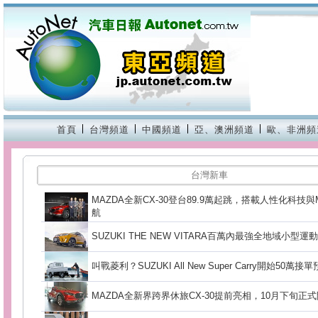
首頁
台灣頻道
中國頻道
亞、澳洲頻道
歐、非洲頻
台灣新車
MAZDA全新CX-30登台89.9萬起跳，搭載人性化科技
航
SUZUKI THE NEW VITARA百萬內最強全地域小型運
叫戰菱利？SUZUKI All New Super Carry開始50萬接
MAZDA全新界跨界休旅CX-30提前亮相，10月下旬正