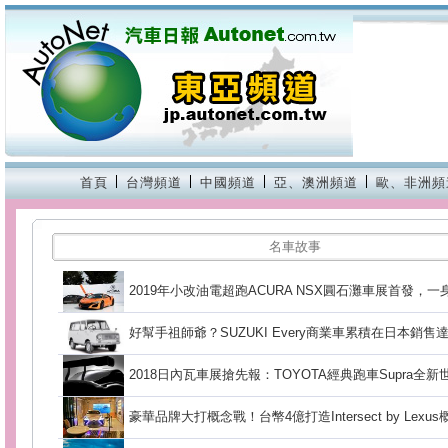
首頁
台灣頻道
中國頻道
亞、澳洲頻道
歐、非洲頻
名車故事
2019年小改油電超跑ACURA NSX圓石灘車展首發，
好幫手祖師爺？SUZUKI Every商業車累積在日本銷售達
2018日內瓦車展搶先報：TOYOTA經典跑車Supra全
豪華品牌大打概念戰！台幣4億打造Intersect by Le