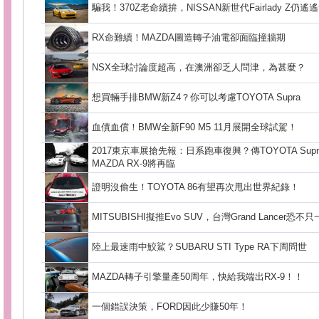
騙我！370Z老命續拚，NISSAN新世代Fairlady Z仍遙
RX命難續！MAZDA圖造轉子油電卻面臨撞牆期
NSX全球討論度超高，在澳洲卻乏人問津，為甚麼？
想買輛手排BMW新Z4？你可以考慮TOYOTA Supra
血債血償！BMW全新F90 M5 11月展開全球試駕！
2017東京車展搶先報：日系跑車復興？傳TOYOTA Supra、
MAZDA RX-9將再臨
證明沒偷生！TOYOTA 86有望再次甩出世界紀錄！
MITSUBISHI擬推Evo SUV，台灣Grand Lancer恐不
陸上最速雨中鮫鯊？SUBARU STI Type RA下周問世
MAZDA轉子引擎量產50周年，快給我端出RX-9！！
一個錯誤決策，FORD因此少賺50年！