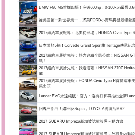
BMW F90 M5首採四驅！突破600hp，0-100kph最慢3.
從美國第一到世界第一，15萬FORD小野馬再登最暢銷
2017紐約車展報導：北美初登場，HONDA Civic Type
日本限額5輛！Corvette Grand Sport推Heritage傳承紀
2017紐約車展搶先報：熱力追緝全民公敵！NISSAN G
戰！
2017紐約車展搶先報：我還活著！NISSAN 370Z Heritag
歲
2017紐約車展搶先報：HONDA Civic Type R首度
萬出頭
Lancer EVO永遠絕版！官方：沒有打算再推出全新Lanc
回魂三部曲！繼86及Supra，TOYOTA將復活MR2
2017 SUBARU Impreza新加坡試駕報導－動力篇
2017 SUBARU Impreza新加坡試駕報導－外觀及內裝